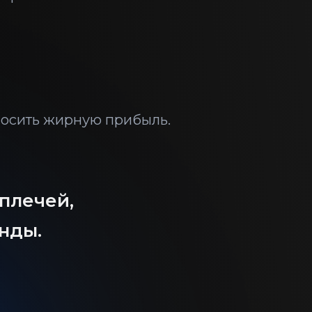
носить жирную прибыль.
 плечей,
унды.