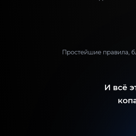
Простейшие правила, б
И всё э
копа