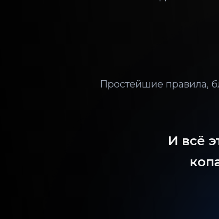
Простейшие правила, б
И всё э
копа