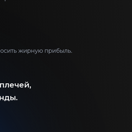
носить жирную прибыль.
 плечей,
унды.